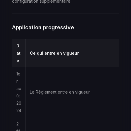
configuration supplémentaire.
Application progressive
D
at
Ce qui entre en vigueur
e
1e
r
ao
Le Règlement entre en vigueur
ût
20
24
2