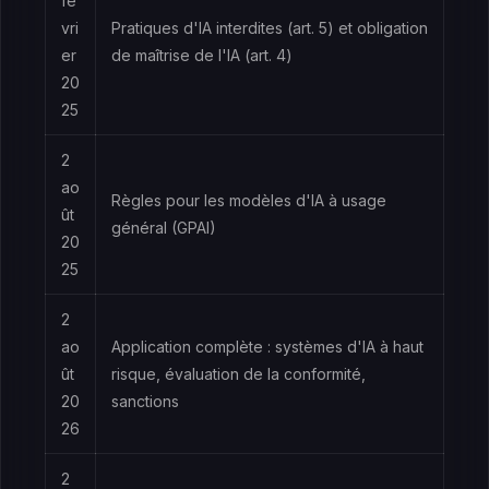
fé
vri
Pratiques d'IA interdites (art. 5) et obligation
er
de maîtrise de l'IA (art. 4)
20
25
2
ao
Règles pour les modèles d'IA à usage
ût
général (GPAI)
20
25
2
ao
Application complète : systèmes d'IA à haut
ût
risque, évaluation de la conformité,
20
sanctions
26
2