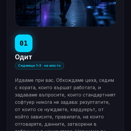
01
Одит
Седмици 1–3 · на място
Идваме при вас. Обхождаме цеха, седим
с хората, които вършат работата, и
задаваме въпросите, които стандартният
софтуер никога не задава: резултатите,
от които се нуждаете, хардуерът, от
който зависите, правилата, на които
отговаряте, данните, затворени в