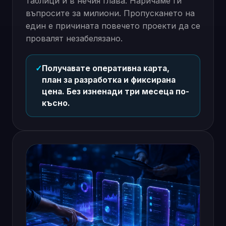
таблици и в нечия глава. Наричаме ги
въпросите за милиони. Пропускането на
един е причината повечето проекти да се
провалят незабелязано.
✓
Получавате оперативна карта,
план за разработка и фиксирана
цена. Без изненади три месеца по-
късно.