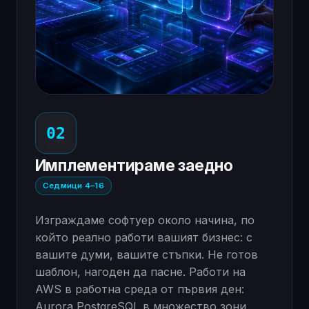
02
Имплементираме заедно
Седмици 4–16
Изграждаме софтуер около начина, по
който реално работи вашият бизнес: с
вашите думи, вашите стъпки. Не готов
шаблон, нагоден да пасне. Работи на
AWS в работна среда от първия ден:
Aurora PostgreSQL в множество зони,