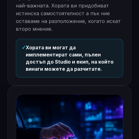
най-важната. Хората ви придобиват
истинска самостоятелност а пък ние
оставаме на разположение, когато искат
второ мнение.
✓
Хората ви могат да
имплементират сами, пълен
достъп до Studio и екип, на който
винаги можете да разчитате.