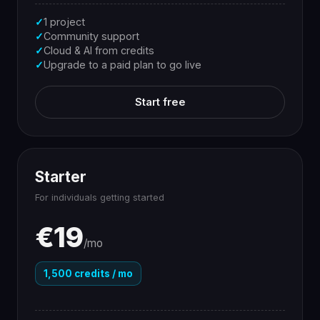
✓
1 project
✓
Community support
✓
Cloud & AI from credits
✓
Upgrade to a paid plan to go live
Start free
Starter
For individuals getting started
€19
/mo
1,500 credits / mo