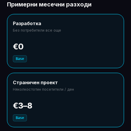
Примерни месечни разходи
Разработка
Без потребители все още
€0
Base
Страничен проект
Няколкостотин посетители / ден
€3–8
Base