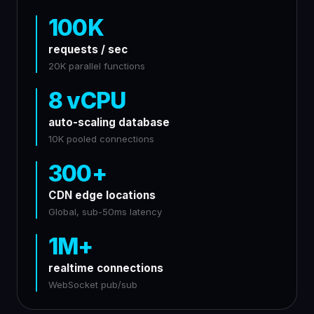
100K
requests / sec
20K parallel functions
8 vCPU
auto-scaling database
10K pooled connections
300+
CDN edge locations
Global, sub-50ms latency
1M+
realtime connections
WebSocket pub/sub