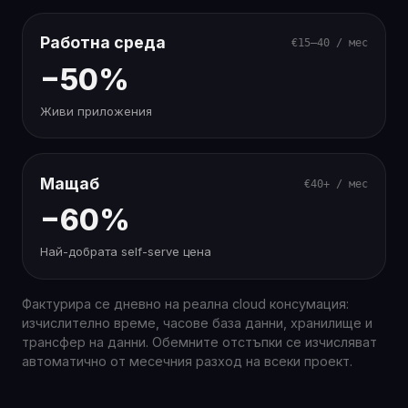
Работна среда
€15–40 / мес
−50%
Живи приложения
Мащаб
€40+ / мес
−60%
Най-добрата self-serve цена
Фактурира се дневно на реална cloud консумация:
изчислително време, часове база данни, хранилище и
трансфер на данни. Обемните отстъпки се изчисляват
автоматично от месечния разход на всеки проект.