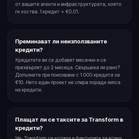
от вашите агенти и инфраструктурата, която
ги хоства. 1 кредит = €0.01.
Преминават ли неизползваните
кредити?
Кредитите ви се добавят месечно и се
прехвърлят до 2 месеца. Свършиха ли рано?
Допълнете при поискване с 1 000 кредита за
€10. Нито един проект не спира поради липса
на кредити.
Плащат ли се таксите за Transform в
кредити?
Не. Transform се котира и фактурира за всеки