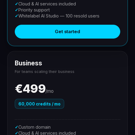
✓
Cloud & AI services included
✓
Priority support
✓
Whitelabel AI Studio — 100 resold users
Get started
Business
For teams scaling their business
€499
/mo
60,000 credits / mo
✓
Custom domain
✓
Cloud & AI services included