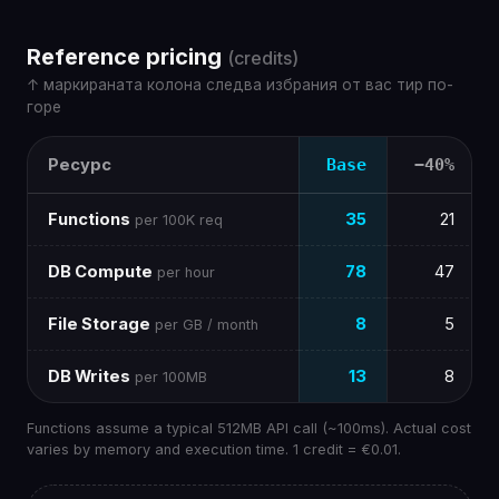
Reference pricing
(credits)
↑ маркираната колона следва избрания от вас тир по-
горе
Ресурс
Base
−40%
Functions
35
21
per 100K req
DB Compute
78
47
per hour
File Storage
8
5
per GB / month
DB Writes
13
8
per 100MB
Functions assume a typical 512MB API call (~100ms). Actual cost
varies by memory and execution time. 1 credit = €0.01.