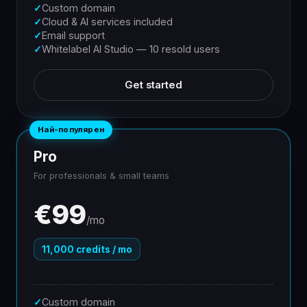
✓
Custom domain
✓
Cloud & AI services included
✓
Email support
✓
Whitelabel AI Studio — 10 resold users
Get started
Най-популярен
Pro
For professionals & small teams
€99
/mo
11,000 credits / mo
✓
Custom domain